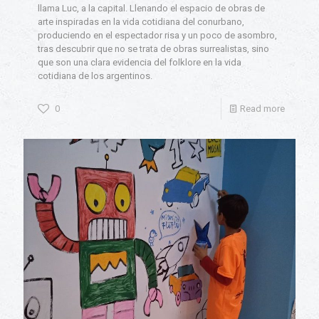
llama Luc, a la capital. Llenando el espacio de obras de
arte inspiradas en la vida cotidiana del conurbano,
produciendo en el espectador risa y un poco de asombro,
tras descubrir que no se trata de obras surrealistas, sino
que son una clara evidencia del folklore en la vida
cotidiana de los argentinos.
0
Read more