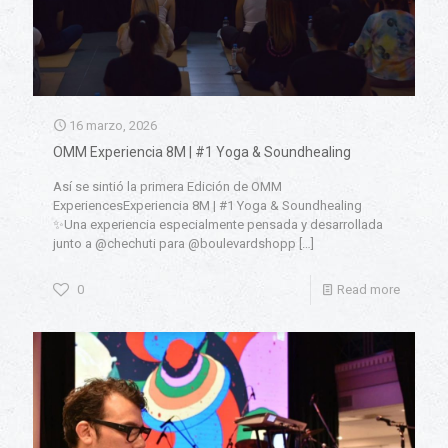
16 marzo, 2026
OMM Experiencia 8M | #1 Yoga & Soundhealing
Así se sintió la primera Edición de OMM
ExperiencesExperiencia 8M | #1 Yoga & Soundhealing
✨Una experiencia especialmente pensada y desarrollada
junto a @chechuti para @boulevardshopp
[…]
0
Read more