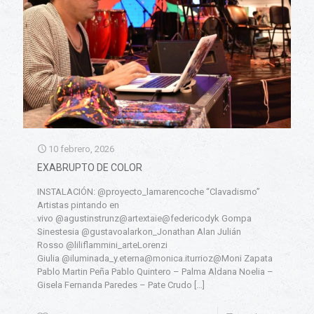
10 febrero, 2026
EXABRUPTO DE COLOR
INSTALACIÓN: @proyecto_lamarencoche “Clavadismo”
Artistas pintando en
vivo @agustinstrunz@artextaie@federicodyk Gompa
Sinestesia @gustavoalarkon_Jonathan Alan Julián
Rosso @liliflammini_arteLorenzi
Giulia @iluminada_y.eterna@monica.iturrioz@Moni Zapata
Pablo Martin Peña Pablo Quintero – Palma Aldana Noelia –
Gisela Fernanda Paredes – Pate Crudo
[…]