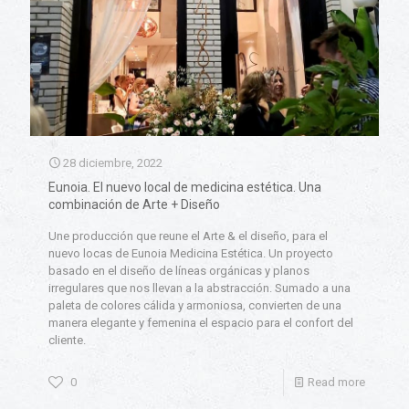
28 diciembre, 2022
Eunoia. El nuevo local de medicina estética. Una
combinación de Arte + Diseño
Une producción que reune el Arte & el diseño, para el
nuevo locas de Eunoia Medicina Estética. Un proyecto
basado en el diseño de líneas orgánicas y planos
irregulares que nos llevan a la abstracción. Sumado a una
paleta de colores cálida y armoniosa, convierten de una
manera elegante y femenina el espacio para el confort del
cliente.
0
Read more