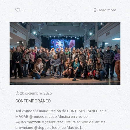
0
Read more
20 diciembre, 2025
CONTEMPORÁNEO
Así vivimos la inauguración de CONTEMPORÁNEO en el
MACAB @museo.macab Música en vivo con
@juan.mazzetti y @santi.zzo Pintura en vivo del artista
browniano @depaolafederico Más de
[…]