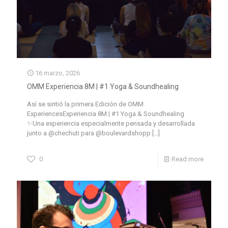
16 marzo, 2026
OMM Experiencia 8M | #1 Yoga & Soundhealing
Así se sintió la primera Edición de OMM
ExperiencesExperiencia 8M | #1 Yoga & Soundhealing
✨Una experiencia especialmente pensada y desarrollada
junto a @chechuti para @boulevardshopp
[…]
0
Read more