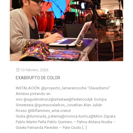
10 febrero, 2026
EXABRUPTO DE COLOR
INSTALACIÓN: @proyecto_lamarencoche “Clavadismo”
Artistas pintando en
vivo @agustinstrunz@artextaie@federicodyk Gompa
Sinestesia @gustavoalarkon_Jonathan Alan Julián
Rosso @liliflammini_arteLorenzi
Giulia @iluminada_y.eterna@monica.iturrioz@Moni Zapata
Pablo Martin Peña Pablo Quintero – Palma Aldana Noelia –
Gisela Fernanda Paredes – Pate Crudo
[…]