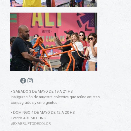
Facebook
Instagram
• SABADO 3 DE MAYO DE 19 A 21 HS
Inauguración de muestra colectiva que reúne artistas
consagrados y emergentes
• DOMINGO 4 DE MAYO DE 12 A 20 HS
Evento ART MEETING
#EXABRUPTODECOLOR