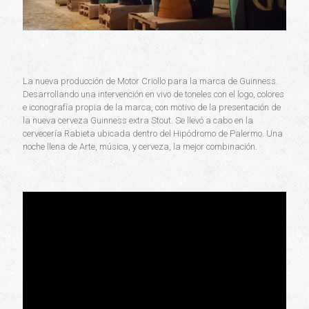
La nueva producción de Motor Criollo para la marca de Guinness.
Desarrollando una intervención en vivo de toneles con el logo, colores
e iconografía propia de la marca, con motivo de la presentación de
la nueva cerveza Guinness extra Stout. Se llevó a cabo en la
cervecería Rabieta ubicada dentro del Hipódromo de Palermo. Una
noche llena de Arte, música, y cerveza, la mejor combinación.