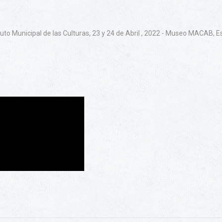
ituto Municipal de las Culturas, 23 y 24 de Abril , 2022 - Museo MACAB,