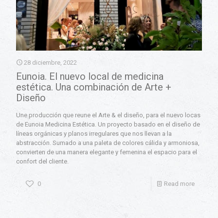
28 diciembre, 2022
Eunoia. El nuevo local de medicina
estética. Una combinación de Arte +
Diseño
Une producción que reune el Arte & el diseño, para el nuevo locas
de Eunoia Medicina Estética. Un proyecto basado en el diseño de
líneas orgánicas y planos irregulares que nos llevan a la
abstracción. Sumado a una paleta de colores cálida y armoniosa,
convierten de una manera elegante y femenina el espacio para el
confort del cliente.
0
Read more